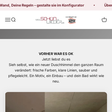
Himmlisches Design in Deiner Dusche
Zum Inhalt springen
d, Deine Regeln – gestalte sie im Konfigurator
Über 10
Schön und Wieder
Menü
Suche
Waren
Jetzt gestalten
VORHER WAR ES OK
Jetzt liebst du es
Sieh selbst, wie ein neuer Duschhimmel den ganzen Raum
verändert: frische Farben, klare Linien, sauber und
pflegeleicht. Ein Motiv, ein Einbau – und dein Bad wirkt wie
neu.