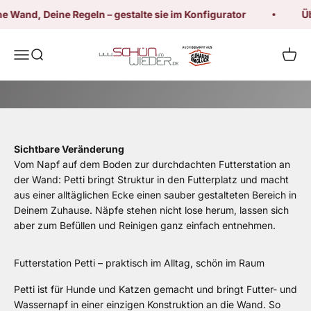
Dein stilvoller Futterplatz für Hund und Katze - PATENTIERT
Zum Inhalt springen
Wand, Deine Regeln – gestalte sie im Konfigurator
Über
Schön und Wieder
Menü
Suche
Waren
Jetzt gestalten
Sichtbare Veränderung
Vom Napf auf dem Boden zur durchdachten Futterstation an
der Wand: Petti bringt Struktur in den Futterplatz und macht
aus einer alltäglichen Ecke einen sauber gestalteten Bereich in
Deinem Zuhause. Näpfe stehen nicht lose herum, lassen sich
aber zum Befüllen und Reinigen ganz einfach entnehmen.
Futterstation Petti – praktisch im Alltag, schön im Raum
Petti ist für Hunde und Katzen gemacht und bringt Futter- und
Wassernapf in einer einzigen Konstruktion an die Wand. So